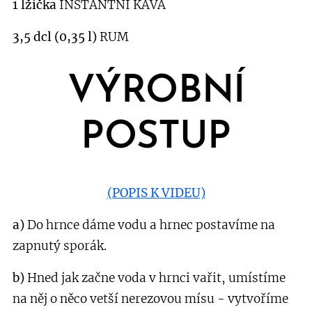
1 lžička
INSTANTNÍ KÁVA
3,5 dcl (0,35 l)
RUM
VÝROBNÍ
POSTUP
(POPIS K VIDEU)
a)
Do hrnce dáme vodu a hrnec postavíme na
zapnutý sporák.
b)
Hned jak začne voda v hrnci vařit, umístíme
na něj o něco vetší nerezovou mísu - vytvoříme