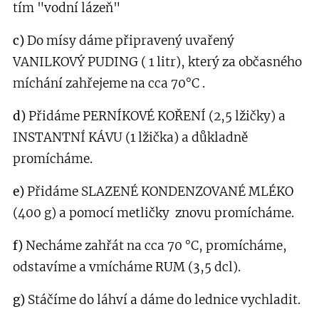
tím "vodní lázeň"
c)
Do mísy dáme připravený uvařený
VANILKOVÝ PUDING ( 1 litr), který za občasného
míchání zahřejeme na cca 70°C .
d)
Přidáme PERNÍKOVÉ KOŘENÍ (2,5 lžičky) a
INSTANTNÍ KÁVU (1 lžička) a důkladně
promícháme.
e)
Přidáme SLAZENÉ KONDENZOVANÉ MLÉKO
(400 g) a pomocí metličky znovu promícháme.
f)
Necháme zahřát na cca 70 °C, promícháme,
odstavíme a vmícháme RUM (3,5 dcl).
g)
Stáčíme do láhví a dáme do lednice vychladit.