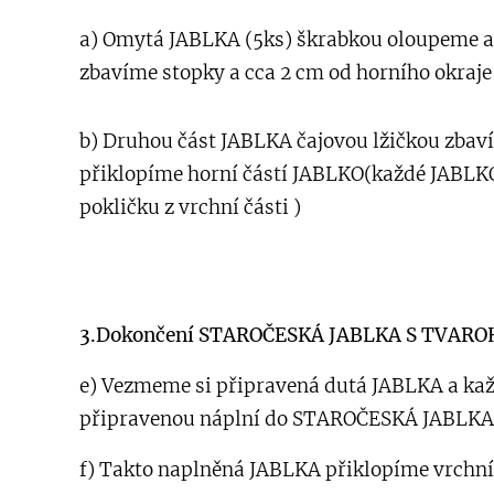
a) Omytá JABLKA (5ks) škrabkou oloupeme 
zbavíme stopky a cca 2 cm od horního okraje
b) Druhou část JABLKA čajovou lžičkou zbav
přiklopíme horní částí JABLKO(každé JABLKO
pokličku z vrchní části )
3.Dokončení STAROČESKÁ JABLKA S TVAR
e) Vezmeme si připravená dutá JABLKA a kaž
připravenou náplní do STAROČESKÁ JABL
f) Takto naplněná JABLKA přiklopíme vrchní