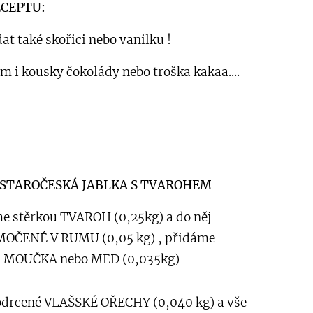
ECEPTU:
at také skořici nebo vanilku !
m i kousky čokolády nebo troška kakaa....
o STAROČESKÁ JABLKA S TVAROHEM
me stěrkou TVAROH (0,25kg) a do něj
OČENÉ V RUMU (0,05 kg) , přidáme
R MOUČKA nebo MED (0,035kg)
odrcené VLAŠSKÉ OŘECHY (0,040 kg) a vše