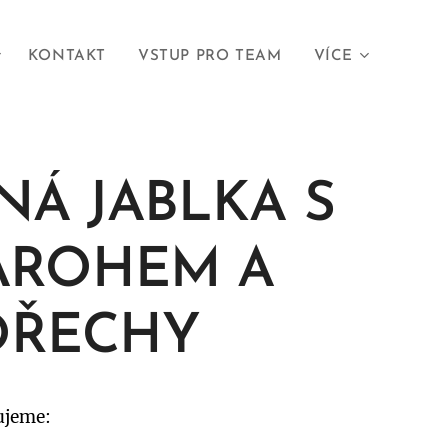
KONTAKT
VSTUP PRO TEAM
VÍCE
NÁ JABLKA S
AROHEM A
OŘECHY
ujeme: