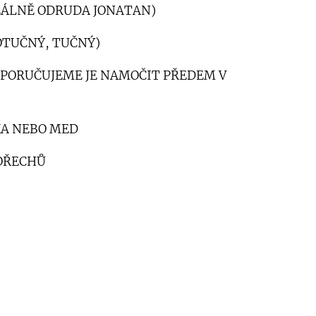
DEÁLNĚ ODRUDA JONATAN)
OTUČNÝ, TUČNÝ)
DOPORUČUJEME JE NAMOČIT PŘEDEM V
KA NEBO MED
 OŘECHŮ