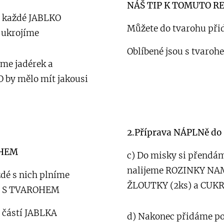
NÁŠ TIP K TOMUTO R
a každé JABLKO
Můžete do tvarohu přid
 ukrojíme
Oblíbené jsou s tvarohe
íme jadérek a
 by mělo mít jakousi
2.Příprava NÁPLNě d
OHEM
c) Do misky si přendá
nalijeme ROZINKY NAM
dé s nich plníme
ŽLOUTKY (2ks) a CUK
KA S TVAROHEM
 částí JABLKA
d) Nakonec přidáme p