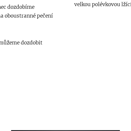
velkou polévkovou lží
ec dozdobíme
na oboustranné pečení
můžeme dozdobit