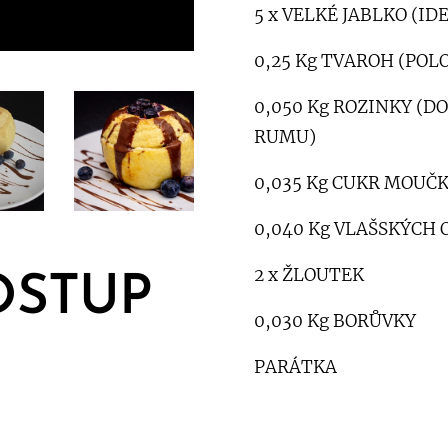
5 x VELKÉ JABLKO (I
0,25 Kg TVAROH (POL
0,050 Kg ROZINKY (
RUMU)
0,035 Kg CUKR MOUČ
0,040 Kg VLAŠSKÝCH
2 x ŽLOUTEK
OSTUP
0,030 Kg BORŮVKY
PARÁTKA