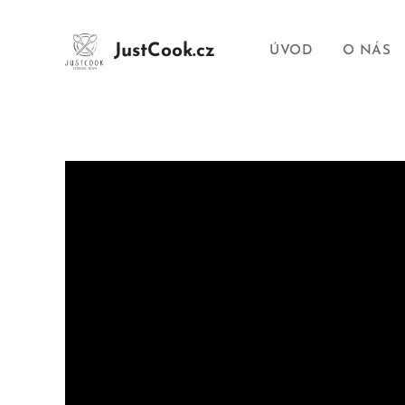
JustCook.cz
ÚVOD
O NÁS