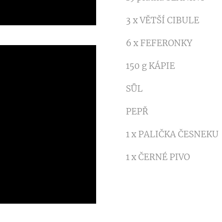
3 x VĚTŠÍ CIBULE
6 x FEFERONKY
150 g KÁPIE
SŮL
PEPŘ
1 x PALIČKA ČESNEKU
1 x ČERNÉ PIVO