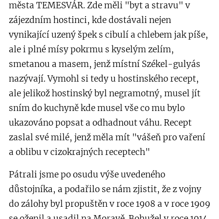
města TEMESVÁR. Zde měli "byt a stravu" v
zájezdním hostinci, kde dostávali nejen
vynikající uzený špek s cibulí a chlebem jak píše,
ale i plné mísy pokrmu s kyselým zelím,
smetanou a masem, jenž místní Székel-gulyás
nazývají. Vymohl si tedy u hostinského recept,
ale jelikož hostinský byl negramotný, musel jít
sním do kuchyně kde musel vše co mu bylo
ukazováno popsat a odhadnout váhu. Recept
zaslal své milé, jenž měla mít "vášeň pro vaření
a oblibu v cizokrajných receptech"
Pátrali jsme po osudu výše uvedeného
důstojníka, a podařilo se nám zjistit, že z vojny
do zálohy byl propuštěn v roce 1908 a v roce 1909
se oženil a usadil na Moravě. Bohužel v roce 1914