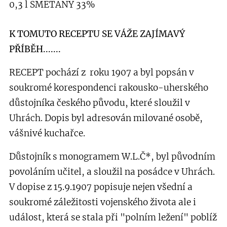
0,3 l SMETANY 33%
K TOMUTO RECEPTU SE VÁŽE ZAJÍMAVÝ
PŘÍBĚH.......
RECEPT pochází z roku 1907 a byl popsán v
soukromé korespondenci rakousko-uherského
důstojníka českého původu, které sloužil v
Uhrách. Dopis byl adresován milované osobě,
vášnivé kuchařce.
Důstojník s monogramem W.L.Č*, byl původním
povoláním učitel, a sloužil na posádce v Uhrách.
V dopise z 15.9.1907 popisuje nejen všední a
soukromé záležitosti vojenského života ale i
událost, která se stala při "polním ležení" poblíž