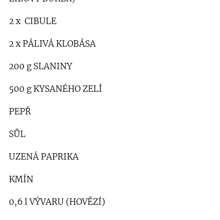
2 x CIBULE
2 x PÁLIVÁ KLOBÁSA
200 g SLANINY
500 g KYSANÉHO ZELÍ
PEPŘ
SŮL
UZENÁ PAPRIKA
KMÍN
0,6 l VÝVARU (HOVĚZÍ)