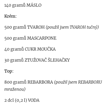
140
gramů MÁSLO
Krém:
500 gramů TVAROH
(použil jsem TVAROH tučný)
500 gramů MASCARPONE
40 gramů CUKR MOUČKA
30 gramů ZTUŽOVAČ ŠLEHAČKY
Top:
800 gramů REBARBORA
(použil jsem REBARBORU
mraženou)
2 dcl (0,2 l) VODA