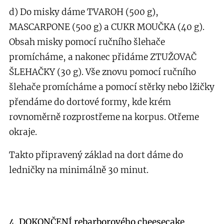
d) Do misky dáme TVAROH (500 g),
MASCARPONE (500 g) a CUKR MOUČKA (40 g).
Obsah misky pomocí ručního šlehače
promícháme, a nakonec přidáme ZTUŽOVAČ
ŠLEHAČKY (30 g). Vše znovu pomocí ručního
šlehače promícháme a pomocí stěrky nebo lžičky
přendáme do dortové formy, kde krém
rovnoměrně rozprostřeme na korpus. Otřeme
okraje.
Takto připravený základ na dort dáme do
ledničky na minimálně 30 minut.
4. DOKONČENÍ
rebarborového cheesecake