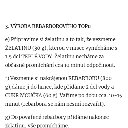
3. VÝROBA REBARBOROVÉHO TOPu
e) Připravíme si želatinu a to tak, že vezmeme
ŽELATINU (30 g), kterou v misce vymícháme s
1,5 dcl TEPLÉ VODY. Želatinu necháme za
občasné promíchání cca 10 minut odpočinout.
f) Vezmeme si nakrájenou REBARBORU (800
g),dáme ji do hrnce, kde přidáme 2 dcl vody a
CUKR MOUČKA (60 g). Vaříme po dobu cca. 10-15
minut (rebarbora se nám nesmí rozvařit).
g) Do povařené rebarbory přidáme nakonec
želatinu, vše promícháme.