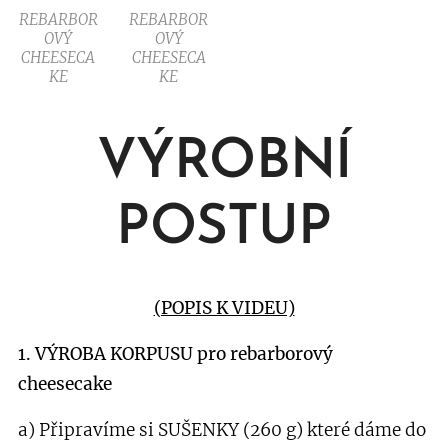
REBARBOR
REBARBOR
OVÝ
OVÝ
CHEESECA
CHEESECA
KE
KE
VÝROBNÍ
POSTUP
(POPIS K VIDEU)
1. VÝROBA KORPUSU pro rebarborový
cheesecake
a) Připravíme si SUŠENKY (260 g) které dáme do