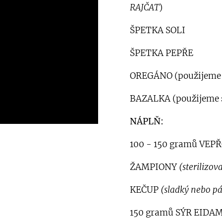
RAJČAT
)
ŠPETKA SOLI
ŠPETKA PEPŘE
OREGÁNO (použijeme 
BAZALKA (použijeme 
NÁPLŇ:
100 - 150 gramů VEP
ŽAMPIONY
(sterilizov
KEČUP
(sladký nebo pál
150 gramů SÝR EIDA