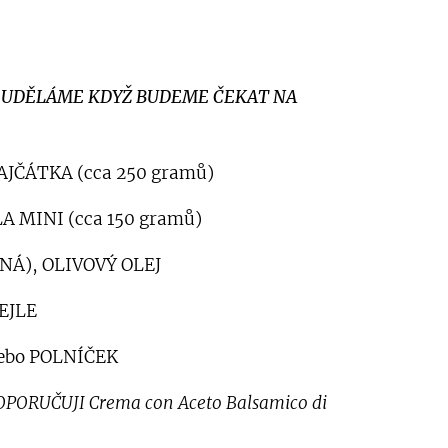
I UDĚLÁME KDYŽ BUDEME ČEKAT NA
AJČÁTKA (cca 250 gramů)
A MINI (cca 150 gramů)
NÁ), OLIVOVÝ OLEJ
EJLE
nebo POLNÍČEK
OPORUČUJI Crema con Aceto Balsamico di