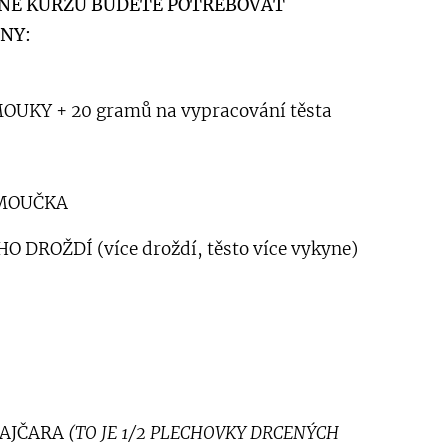
NE KURZU BUDETE POTŘEBOVAT
NY:
UKY + 20 gramů na vypracování těsta
U MOUČKA
O DROŽDÍ (více droždí, těsto více vykyne)
RAJČARA
(TO JE 1/2 PLECHOVKY DRCENÝCH