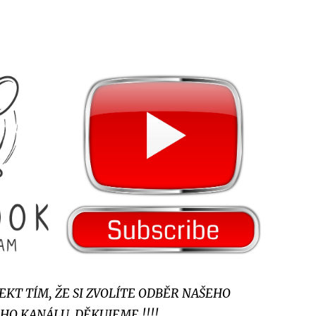
KT TÍM, ŽE SI ZVOLÍTE ODBĚR NAŠEHO
O KANÁLU. DĚKUJEME !!!!