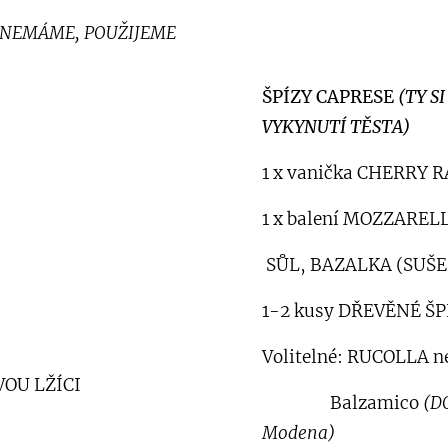
 NEMÁME, POUŽIJEME
ŠPÍZY CAPRESE
(TY S
VYKYNUTÍ TĚSTA)
1 x vanička CHERRY R
1 x balení MOZZARELL
SŮL, BAZALKA (SUŠE
1-2 kusy DŘEVĚNÉ ŠP
Volitelné: RUCOLLA 
VOU LŽÍCI
Balzamico
(D
Modena)