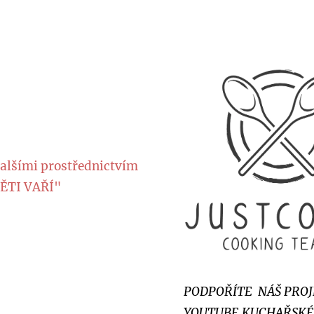
dalšími prostřednictvím
ĚTI VAŘÍ"
PODPOŘÍTE NÁŠ PROJE
YOUTUBE KUCHAŘSKÉH