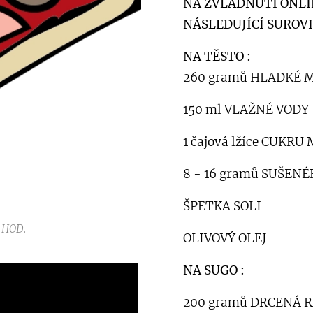
NA ZVLÁDNUTÍ ONLI
NÁSLEDUJÍCÍ SUROVI
NA TĚSTO :
260 gramů HLADKÉ MO
150 ml VLAŽNÉ VODY
1 čajová lžíce CUKR
8 - 16 gramů SUŠENÉH
ŠPETKA SOLI
 HOD.
OLIVOVÝ OLEJ
NA SUGO :
200 gramů DRCENÁ 