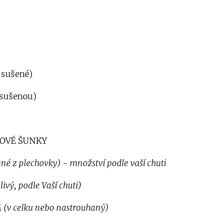
sušené)
sušenou)
ŘOVÉ ŠUNKY
ané z plechovky) - množství podle vaší chuti
ivý, podle Vaší chuti)
M
(v celku nebo nastrouhaný)