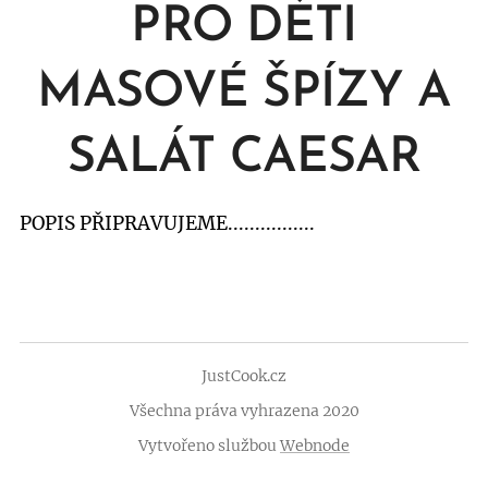
PRO DĚTI
MASOVÉ ŠPÍZY A
SALÁT CAESAR
POPIS PŘIPRAVUJEME................
JustCook.cz
Všechna práva vyhrazena 2020
Vytvořeno službou
Webnode