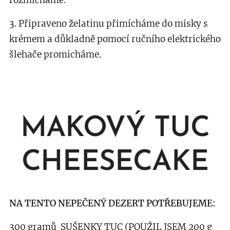
rozmícháme.
3. Připraveno želatinu přimícháme do misky s
krémem a důkladně pomocí ručního elektrického
šlehače promicháme.
MAKOVÝ TUC
CHEESECAKE
NA TENTO NEPEČENÝ DEZERT POTŘEBUJEME:
300 gramů SUŠENKY TUC (POUŽIL JSEM 200 g