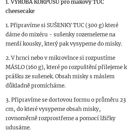
1. VÝROBA KORPUSU pro makový TUC
cheesecake
1. Připravíme si SUŠENKY TUC (300 g) které
dáme do mixéru - sušenky rozemeleme na
menší kousky, který pak vysypeme do misky.
2. V hrnci nebo v mikrovlnce si rozpustíme
MÁSLO (160 g), které po rozpuštění přilejeme k
prášku ze sušenek. Obsah misky s máslem
důkladně promícháme.
3. Připravíme se dortovou formu o průměru 23
cm, do které vysypeme obsah misky,
rovnoměrně rozprostřeme a pomocí lžičky
udusáme.