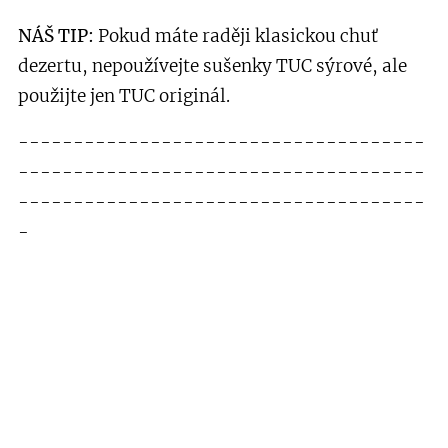
NÁŠ TIP:
Pokud máte raději klasickou chuť
dezertu, nepoužívejte sušenky TUC sýrové, ale
použijte jen TUC originál.
-------------------------------------
-------------------------------------
-------------------------------------
-