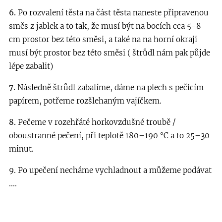
6.
Po rozvalení těsta na část těsta naneste připravenou
směs z jablek a to tak, že musí být na bocích cca 5-8
cm prostor bez této směsi, a také na na horní okraji
musí být prostor bez této směsi ( štrůdl nám pak půjde
lépe zabalit)
7.
Následně štrůdl zabalíme, dáme na plech s pečicím
papírem, potřeme rozšlehaným vajíčkem.
8.
Pečeme v rozehřáté horkovzdušné troubě /
oboustranné pečení, při teplotě 180–190 °C a to 25–30
minut.
9. Po upečení necháme vychladnout a můžeme podávat
....