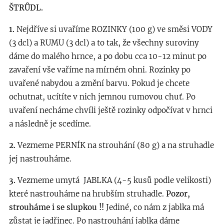
ŠTRŮDL.
1.
Nejdříve si uvaříme ROZINKY (100 g) ve směsi VODY
(3 dcl) a RUMU (3 dcl) a to tak, že všechny suroviny
dáme do malého hrnce, a po dobu cca 10-12 minut po
zavaření vše vaříme na mírném ohni. Rozinky po
uvařené nabydou a změní barvu. Pokud je chcete
ochutnat, ucítíte v nich jemnou rumovou chuť. Po
uvaření necháme chvíli ještě rozinky odpočívat v hrnci
a následně je scedíme.
2.
Vezmeme PERNÍK na strouhání (80 g) a na struhadle
jej nastrouháme.
3.
Vezmeme umytá JABLKA (4-5 kusů podle velikosti)
které nastrouháme na hrubším struhadle.
Pozor,
strouháme i se slupkou !!
Jediné, co nám z jablka má
zůstat je jadřinec. Po nastrouhání jablka dáme