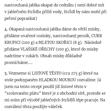
nastrouhaná jablka okapat do cedníku ( není dobré mít
v jablečném štrůdlu příliš vody, štrůdl by nám mohl při
pečení popraskat)
4.
Okapaná nastrouhaná jablka dáme do větší misky,
přidáme uvařené rozinky, nastrouhaný perník, CUKR
KRUPICI (100 g) a MLETOU SKOŘICI (8 g). Následně
přidáme VLAŠSKÉ OŘECHY (100 g), které do misky
nadrtíme v rukách. Obsah misky důkladně
promícháme.....
5.
Vezmeme si LISTOVÉ TĚSTO (cca 275 g) které na
stole podsypaném HLADKOU MOUKOU rozvalíme. Já
jsem na tento recept použil již listové těsto v
"srolovaném plátu" které je z obchodní sítě, protože se
mi sním při výrobě jablečných štrůdlů lépe pracuje. Na
rozválení těsta použijte váleček.