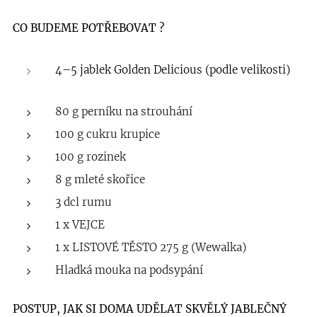
CO BUDEME POTŘEBOVAT ?
4–5 jablek Golden Delicious (podle velikosti)
80 g perníku na strouhání
100 g cukru krupice
100 g rozinek
8 g mleté skořice
3 dcl rumu
1 x VEJCE
1 x LISTOVÉ TĚSTO 275 g (Wewalka)
Hladká mouka na podsypání
POSTUP, JAK SI DOMA UDĚLAT SKVĚLÝ JABLEČNÝ