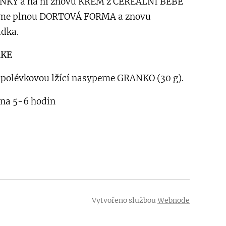
NKY a na ní znovu KRÉM z CEREÁLNÍ BEBE
me plnou DORTOVÁ FORMA a znovu
adka.
AKE
polévkovou lžící nasypeme GRANKO (30 g).
 na 5-6 hodin
Vytvořeno službou
Webnode