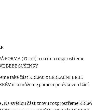
KE
Á FORMA (17 cm) a na dno rozprostřeme
OVÉ BEBE SUŠENKY
třeme také část KRÉMu z CEREÁLNÍ BEBE
KRÉMu si můžeme pomoci polévkovou lžící
e . Na světlou část znovu rozprostřeme KRÉM