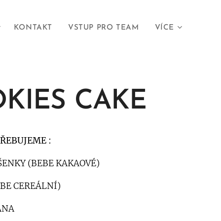
KONTAKT
VSTUP PRO TEAM
VÍCE
KIES CAKE
TŘEBUJEME :
ŠENKY (BEBE KAKAOVÉ)
EBE CEREÁLNÍ)
ANA