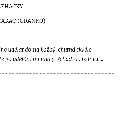
ŠLEHAČKY
 KAKAO (GRANKO)
dne udělat doma každý, chutná skvěle
te po udělání na min.5-6 hod. do lednice...
----------------------------------
----------------------------------