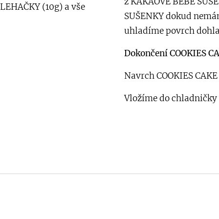
z KAKAOVÉ BEBE SUŠE
EHAČKY (10g) a vše
SUŠENKY dokud nemá
uhladíme povrch dohl
Dokončení COOKIES C
Navrch COOKIES CAKE 
Vložíme do chladničky