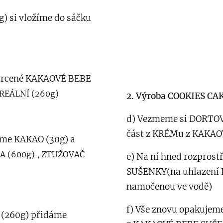
 si vložíme do sáčku
adrcené KAKAOVÉ BEBE
EREÁLNÍ (260g)
2. Výroba COOKIES CA
d) Vezmeme si DORTOV
část z KRÉMu z KAKA
me KAKAO (30g) a
A (600g) , ZTUŽOVAČ
e) Na ní hned rozpros
SUŠENKY(na uhlazení 
namočenou ve vodě)
f) Vše znovu opakujem
(260g) přidáme