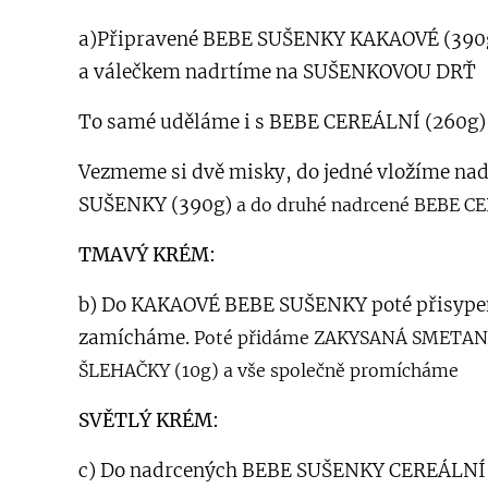
a)Připravené BEBE SUŠENKY KAKAOVÉ (390g)
a válečkem nadrtíme na SUŠENKOVOU DRŤ
To samé uděláme i s BEBE CEREÁLNÍ (260g)
Vezmeme si dvě misky, do jedné vložíme n
SUŠENKY (390g)
a do druhé nadrcené BEBE C
TMAVÝ KRÉM:
b) Do KAKAOVÉ BEBE SUŠENKY poté přisype
zamícháme.
Poté přidáme ZAKYSANÁ SMETAN
ŠLEHAČKY (10g) a vše společně promícháme
SVĚTLÝ KRÉM:
c) Do nadrcených BEBE SUŠENKY CEREÁLNÍ 