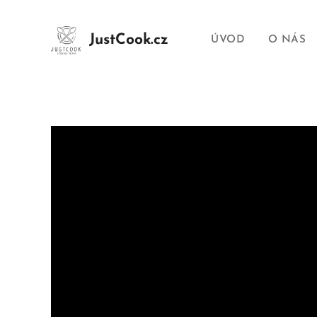
JustCook.cz
ÚVOD
O NÁS