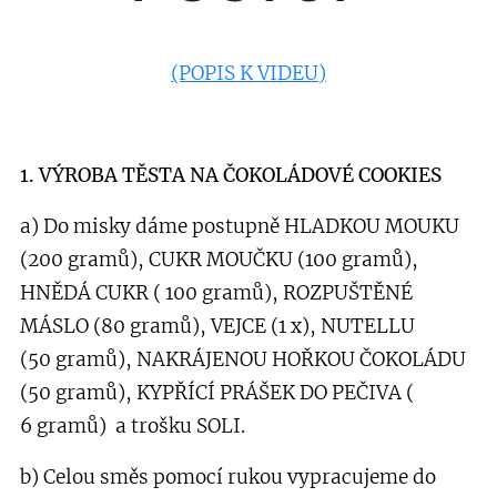
(POPIS K VIDEU)
1. VÝROBA TĚSTA NA ČOKOLÁDOVÉ COOKIES
a) Do misky dáme postupně HLADKOU MOUKU
(200 gramů), CUKR MOUČKU (100 gramů),
HNĚDÁ CUKR ( 100 gramů), ROZPUŠTĚNÉ
MÁSLO (80 gramů), VEJCE (1 x), NUTELLU
(50 gramů), NAKRÁJENOU HOŘKOU ČOKOLÁDU
(50 gramů), KYPŘÍCÍ PRÁŠEK DO PEČIVA (
6 gramů) a trošku SOLI.
b) Celou směs pomocí rukou vypracujeme do